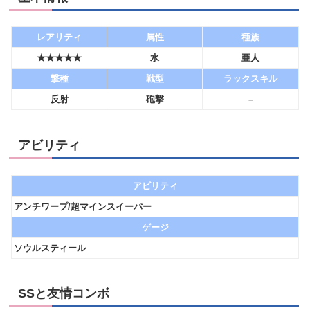
レアリティ
属性
種族
★★★★★
水
亜人
撃種
戦型
ラックスキル
反射
砲撃
–
アビリティ
アビリティ
アンチワープ/超マインスイーパー
ゲージ
ソウルスティール
SSと友情コンボ