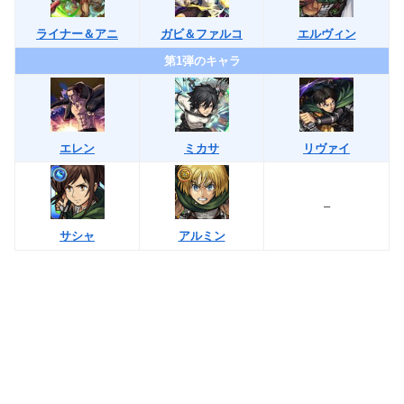
ライナー＆アニ
ガビ＆ファルコ
エルヴィン
第1弾のキャラ
エレン
ミカサ
リヴァイ
–
アルミン
サシャ