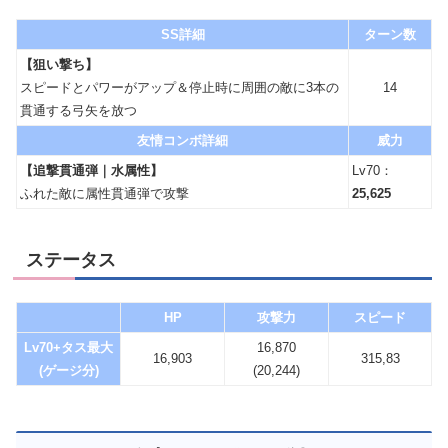
SS詳細
ターン数
【狙い撃ち】
スピードとパワーがアップ＆停止時に周囲の敵に3本の
14
貫通する弓矢を放つ
友情コンボ詳細
威力
【追撃貫通弾｜水属性】
Lv70：
ふれた敵に属性貫通弾で攻撃
25,625
ステータス
HP
攻撃力
スピード
Lv70+タス最大
16,870
16,903
315,83
(ゲージ分)
(20,244)