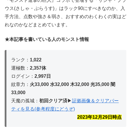
『モンスト進撃の巨人』コラボで登場する「サシャ・ブラ
ウス(さしゃ・ぶらうす)」はラック90にすべきなのか、入
手方法、点数や強さ＆弱さ、おすすめのわくわくの実はど
れなのかなどまとめています。
★本記事を書いている人のモンスト情報
ランク：
1,022
運極数：
2,357体
ログイン：
2,997日
紋章力：
火33,000 水32,000 木32,
000 光35,000 闇
33,000
天魔の孤城：
初回クリア済
▶︎
証拠画像＆クリアパー
ティを見る(参考程度にどうぞ)
2023年12月29
日時点