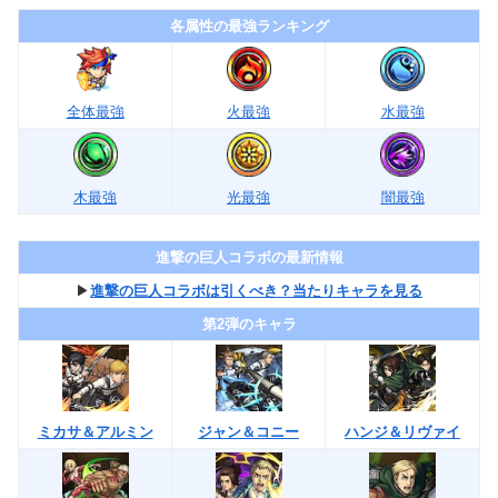
各属性の最強ランキング
全体最強
火最強
水最強
木最強
光最強
闇最強
進撃の巨人コラボの最新情報
▶︎
進撃の巨人コラボは引くべき？当たりキャラを見る
第2弾のキャラ
ミカサ＆アルミン
ジャン＆コニー
ハンジ＆リヴァイ