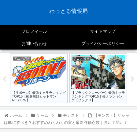
わっとる情報局
プロフィール
サイトマップ
お問い合わせ
プライバシーポリシー
アニメ/漫画
アニメ/漫画
モ
すす
【リボーン】最強キャラランキング
【ブラッククローバー】最強キャラ
【モ
｜強
TOP15【家庭教師ヒットマン
ランキングTOP15｜強さランキン
うじ
REBORN】
グ【ブラクロ】
新
ホーム
ゲーム
モンスト
【モンスト】サシャ
は90にすべき？おすすめわくわくの実と最新評価点数｜強い？弱い？