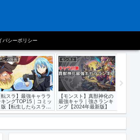
イバシーポリシー
アニメ/漫画
モンスト
アニメ/漫
【転スラ】最強キャララ
【モンスト】真獣神化の
【リボ
ンキングTOP15｜コミッ
最強キャラ｜強さランキ
ランキン
ク版【転生したらスライ
ング【2024年最新版】
教師ヒ
ムだった件】
REBO