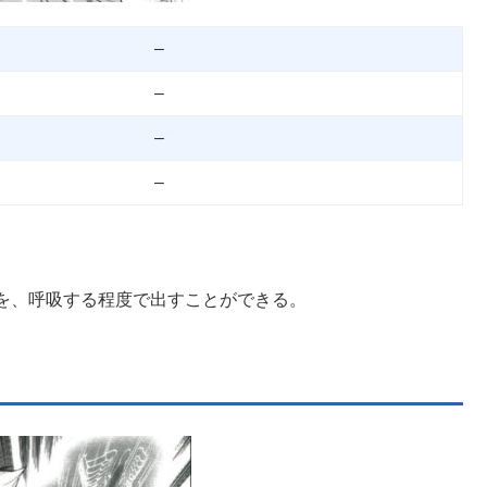
–
–
–
–
。
を、呼吸する程度で出すことができる。