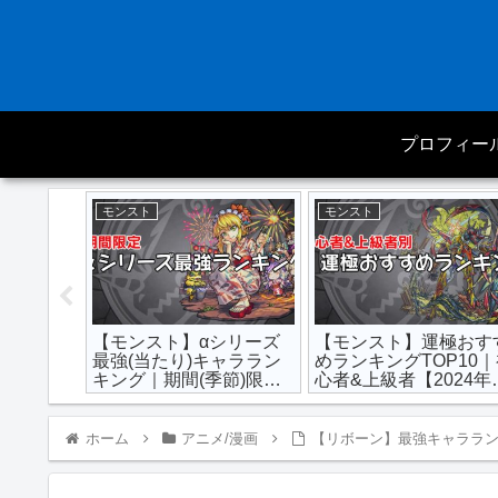
プロフィー
モンスト
モンスト
ネクトス
【モンスト】αシリーズ
【モンスト】運極おす
べきおす
最強(当たり)キャララン
めランキングTOP10
手方法
キング｜期間(季節)限定
心者&上級者【2024年
【2024年最新版】
新版】
ホーム
アニメ/漫画
【リボーン】最強キャラランキ