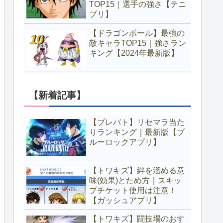
TOP15｜選手の強さ【テニ
プリ】
【ドラゴンボール】最強の
敵キャラTOP15｜強さラン
キング【2024年最新版】
【新着記事】
【ブレバト】リセマラ当た
りランキング｜最新版【ブ
ルーロックアプリ】
【トワキズ】絆を溜める意
味(効果)とため方｜スキッ
プチケット使用は注意！
【ガッシュアプリ】
【トワキズ】闘技場のおす