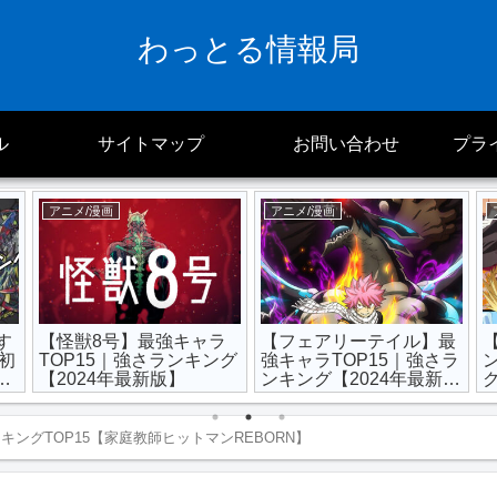
わっとる情報局
ル
サイトマップ
お問い合わせ
プラ
アニメ/漫画
アニメ/漫画
す
【怪獣8号】最強キャラ
【フェアリーテイル】最
｜初
TOP15｜強さランキング
強キャラTOP15｜強さラ
最
【2024年最新版】
ンキング【2024年最新
版】100年クエスト対象
ングTOP15【家庭教師ヒットマンREBORN】