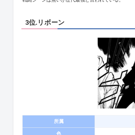
3位.リボーン
所属
色