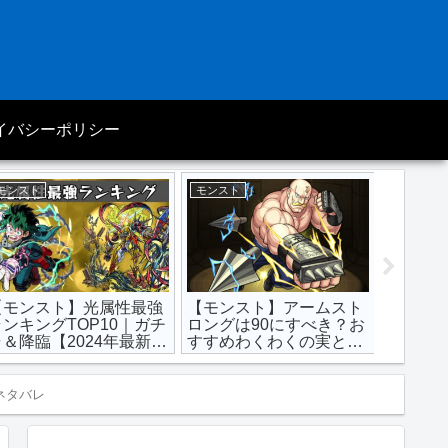
イバシーポリシー
モンスト
モンスト
アニメ/漫
【モンスト】光属性最強
【モンスト】アームスト
【チェ
ランキングTOP10｜ガチ
ロングは90にすべき？お
キャラT
ャ＆降臨【2024年最新
すすめわくわくの実と最
キング【
版】
新評価点数｜強い？弱
い？
ネタバレ