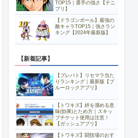
TOP15｜選手の強さ【テニ
プリ】
【ドラゴンボール】最強の
敵キャラTOP15｜強さラン
キング【2024年最新版】
【新着記事】
【ブレバト】リセマラ当た
りランキング｜最新版【ブ
ルーロックアプリ】
【トワキズ】絆を溜める意
味(効果)とため方｜スキッ
プチケット使用は注意！
【ガッシュアプリ】
【トワキズ】闘技場のおす