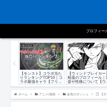
プロフィー
モンスト
アニメ/漫画
強キャラ
【モンスト】コラボ当た
【ウィンドブレイカー
ランキング
りランキングTOP10｜コ
桜遥のプロフィール｜
版】
ラボ最強キャラ【フリー
姿や性格について【ウ
レンを追加】
ンブレ】
ホーム
アニメ/漫画
金色のガッシュ
【ガ