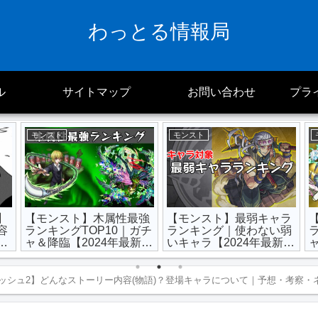
わっとる情報局
ル
サイトマップ
お問い合わせ
プラ
モンスト
モンスト
】
【モンスト】木属性最強
【モンスト】最弱キャラ
容
ランキングTOP10｜ガチ
ランキング｜使わない弱
ィ
ャ＆降臨【2024年最新
いキャラ【2024年最新
版】
版】
ッシュ2】どんなストーリー内容(物語)？登場キャラについて｜予想・考察・