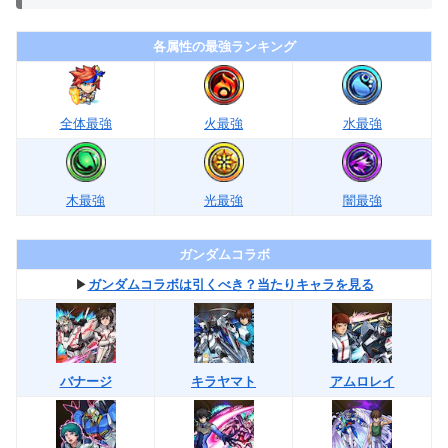
各属性の最強ランキング
全体最強
火最強
水最強
木最強
光最強
闇最強
ガンダムコラボ
▶︎
ガンダムコラボは引くべき？当たりキャラを見る
バナージ
キラヤマト
アムロレイ