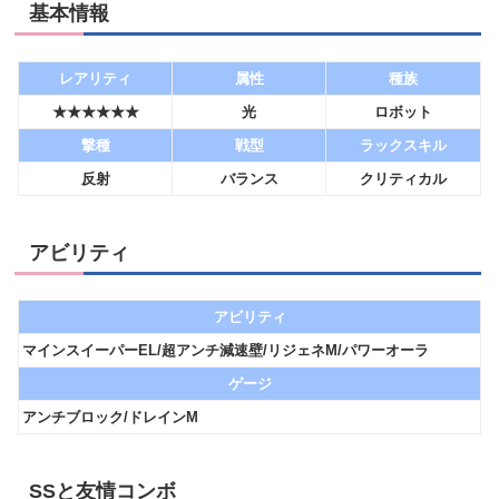
基本情報
レアリティ
属性
種族
★★★★★★
光
ロボット
撃種
戦型
ラックスキル
反射
バランス
クリティカル
アビリティ
アビリティ
マインスイーパーEL/超アンチ減速壁/リジェネM/パワーオーラ
ゲージ
アンチブロック/ドレインM
SSと友情コンボ