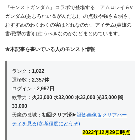
『モンストガンダム』コラボで登場する「アムロレイ＆v
ガンダム(あむろれい＆がんだむ)」の点数や強さ＆弱さ、
おすすめのわくわくの実はどれなのか、アイテム(英雄の
書/戦型の書)は使うべきなのかなどまとめています。
★本記事を書いている人のモンスト情報
ランク：
1,022
運極数：
2,357体
ログイン：
2,997日
紋章力：
火33,000 水32,000 木32,
000 光35,000 闇
33,000
天魔の孤城：
初回クリア済
▶︎
証拠画像＆クリアパー
ティを見る(参考程度にどうぞ)
2023年12月29
日時点