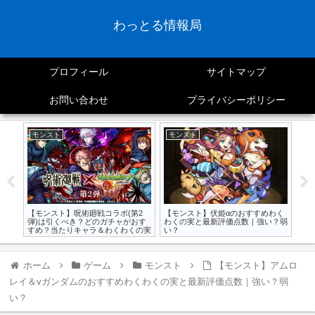
わっとる情報局
プロフィール
サイトマップ
お問い合わせ
プライバシーポリシー
モンスト
モンスト
ア
すす
【モンスト】呪術廻戦コラボ(第2
【モンスト】伏姫αのおすすめわく
【ブ
｜強
弾)は引くべき？どのガチャがおす
わくの実と最新評価点数｜強い？弱
トイ
すめ？当たりキャラ＆わくわくの実
い？
ホーム
ゲーム
モンスト
【モンスト】アムロ
レイ＆vガンダムのおすすめわくわくの実と最新評価点数｜強い？弱
い？