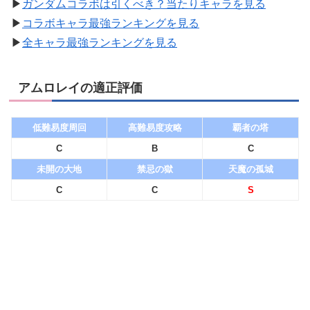
▶︎
ガンダムコラボは引くべき？当たりキャラを見る
▶︎
コラボキャラ最強ランキングを見る
▶︎
全キャラ最強ランキングを見る
アムロレイの適正評価
低難易度周回
高難易度攻略
覇者の塔
C
B
C
未開の大地
禁忌の獄
天魔の孤城
C
C
S