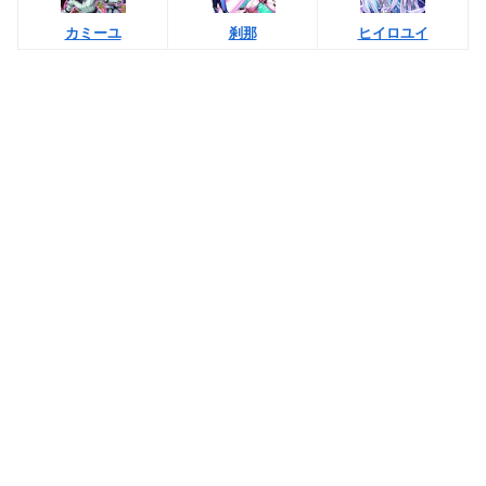
カミーユ
刹那
ヒイロユイ