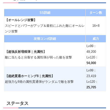
SS詳細
ターン数
【オールレンジ攻撃】
スピードとパワーがアップ＆最初にふれた敵にオールレ
16+8
ンジ攻撃
友情コンボ詳細
威力
Lv99：
【超強反射増殖弾｜光属性】
49,200
敵に当たると分裂する属性弾が弱った敵を攻撃
Lv120：
54,000
Lv99：
【超絶貫通ホーミング8｜光属性】
23,419
超強力な8発の属性貫通弾がランダムで敵を攻撃
Lv120：
25,705
ステータス