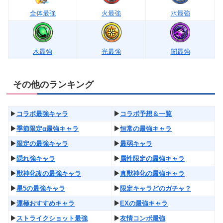
全体最強
火最強
水最強
木最強
光最強
闇最強
その他のランキング
▶︎
コラボ最強キャラ
▶︎
コラボ予想＆一覧
▶︎
季節限定α最強キャラ
▶︎
恒常の最強キャラ
▶︎
限定の最強キャラ
▶︎
最弱キャラ
▶︎
隠れ強キャラ
▶︎
属性限定の最強キャラ
▶︎
獣神化改の最強キャラ
▶︎
真獣神化の最強キャラ
▶︎
星5の最強キャラ
▶︎
限定キャラどのガチャ？
▶︎
運極おすすめキャラ
▶︎
EXの最強キャラ
▶︎
ストライクショット最強
▶︎
友情コンボ最強