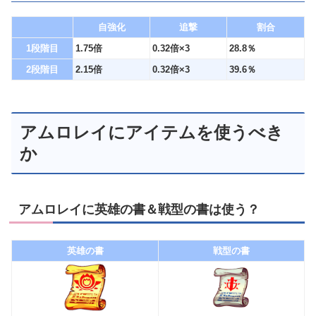
自強化
追撃
割合
1段階目
1.75倍
0.32倍×3
28.8％
2段階目
2.15倍
0.32倍×3
39.6％
アムロレイにアイテムを使うべき
か
アムロレイに英雄の書＆戦型の書は使う？
英雄の書
戦型の書