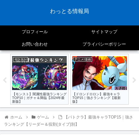
わっとる情報局
プロフィール
サイトマップ
お問い合わせ
プライバシーポリシー
モンスト
アニメ/漫画
ア
グ｜
【モンスト】闇属性最強ランキング
【ドロンドロロン】最強キャラ
【
24
TOP10｜ガチャ＆降臨【2024年最
TOP15｜強さランキング【最新
｜
新版】
版】
ホーム
ゲーム
【バトクラ】最強キャラTOP15｜強さ
ランキング【リーダー＆役割(タイプ)別】