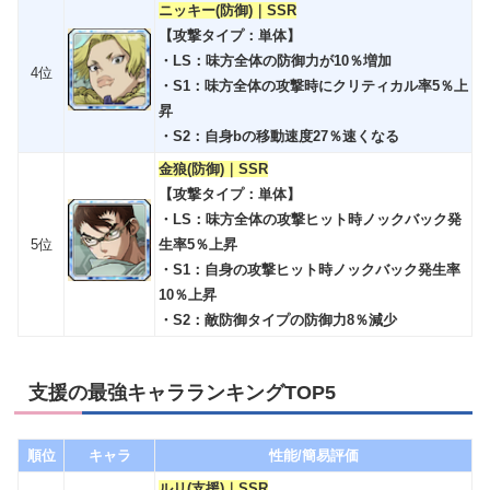
ニッキー(防御)｜SSR
【攻撃タイプ：単体】
・LS：味方全体の防御力が10％増加
4位
・S1：味方全体の攻撃時にクリティカル率5％上
昇
・S2：自身bの移動速度27％速くなる
金狼(防御)｜SSR
【攻撃タイプ：単体】
・LS：味方全体の攻撃ヒット時ノックバック発
5位
生率5％上昇
・S1：自身の攻撃ヒット時ノックバック発生率
10％上昇
・S2：敵防御タイプの防御力8％減少
支援の最強キャラランキングTOP5
順位
キャラ
性能/簡易評価
ルリ(支援)｜SSR