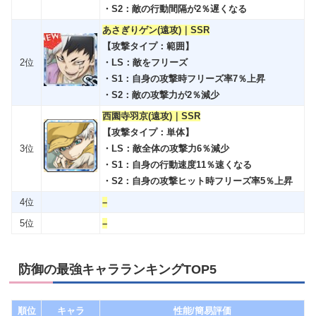
・S2：敵の行動間隔が2％遅くなる
あさぎりゲン(遠攻)｜SSR
【攻撃タイプ：範囲】
2位
・LS：敵をフリーズ
・S1：自身の攻撃時フリーズ率7％上昇
・S2：敵の攻撃力が2％減少
西園寺羽京(遠攻)｜SSR
【攻撃タイプ：単体】
3位
・LS：敵全体の攻撃力6％減少
・S1：自身の行動速度11％速くなる
・S2：自身の攻撃ヒット時フリーズ率5％上昇
4位
–
5位
–
防御の最強キャラランキングTOP5
順位
キャラ
性能/簡易評価