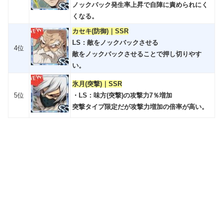
ノックバック発生率上昇で自陣に責められにく
くなる。
カセキ(防御)｜SSR
LS：敵をノックバックさせる
4位
敵をノックバックさせることで押し切りやす
い。
氷月(突撃)｜SSR
5位
・LS：味方(突撃)の攻撃力7％増加
突撃タイプ限定だが攻撃力増加の倍率が高い。