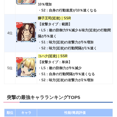
10％増加
・S2：自身の行動速度が10％速くなる
獅子王司(近攻)｜SSR
【攻撃タイプ：範囲】
・LS：敵の防御力9％減少＆味方(近攻)の行動間
4位
隔が5％速く
・S1：味方(近攻)の攻撃力が5％増加
・S2：味方(近攻)の行動間隔が1％速く
コハク(近攻)｜SSR
【攻撃タイプ：単体】
5位
・LS：敵の防御力が9％減少
・S1：自身の行動間隔が9％速くなる
・S2：味方(近攻)の攻撃力が2％増加
突撃の最強キャラランキングTOP5
順位
キャラ
性能/簡易評価