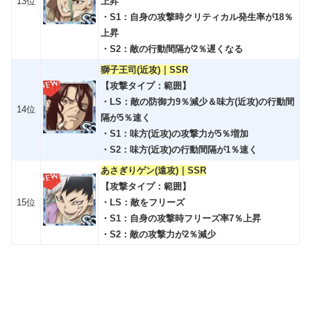
13位
上昇
・S1：自身の攻撃時クリティカル発生率が18％
上昇
・S2：敵の行動間隔が2％遅くなる
獅子王司(近攻)｜SSR
【攻撃タイプ：範囲】
・LS：敵の防御力9％減少＆味方(近攻)の行動間
14位
隔が5％速く
・S1：味方(近攻)の攻撃力が5％増加
・S2：味方(近攻)の行動間隔が1％速く
あさぎりゲン(遠攻)｜SSR
【攻撃タイプ：範囲】
15位
・LS：敵をフリーズ
・S1：自身の攻撃時フリーズ率7％上昇
・S2：敵の攻撃力が2％減少