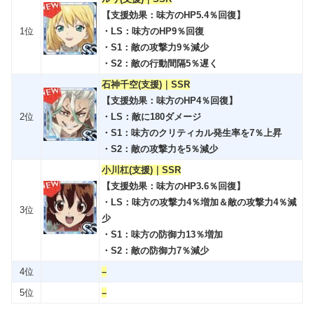
【支援効果：味方のHP5.4％回復】
1位
・LS：味方のHP9％回復
・S1：敵の攻撃力9％減少
・S2：敵の行動間隔5％遅く
石神千空(支援)｜SSR
【支援効果：味方のHP4％回復】
2位
・LS：敵に180ダメージ
・S1：味方のクリティカル発生率を7％上昇
・S2：敵の攻撃力を5％減少
小川杠(支援)｜SSR
【支援効果：味方のHP3.6％回復】
・LS：味方の攻撃力4％増加＆敵の攻撃力4％減
3位
少
・S1：味方の防御力13％増加
・S2：敵の防御力7％減少
4位
–
5位
–