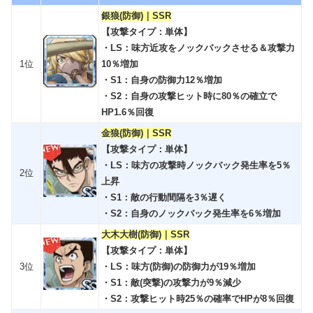
銀狼(防御)｜SSR
【攻撃タイプ：単体】
・LS：味方近攻をノックバックさせる＆攻撃力
1位
10％増加
・S1：自身の防御力12％増加
・S2：自身の攻撃ヒット時に80％の確立で
HP1.6％回復
金狼(防御)｜SSR
【攻撃タイプ：単体】
・LS：味方の攻撃時ノックバック発生率を5％
2位
上昇
・S1：敵の行動間隔を3％遅く
・S2：自身のノックバック発生率を6％増加
大木大樹(防御)｜SSR
【攻撃タイプ：単体】
3位
・LS：味方(防御)の防御力が19％増加
・S1：敵(突撃)の攻撃力が9％減少
・S2：攻撃ヒット時25％の確率でHPが8％回復