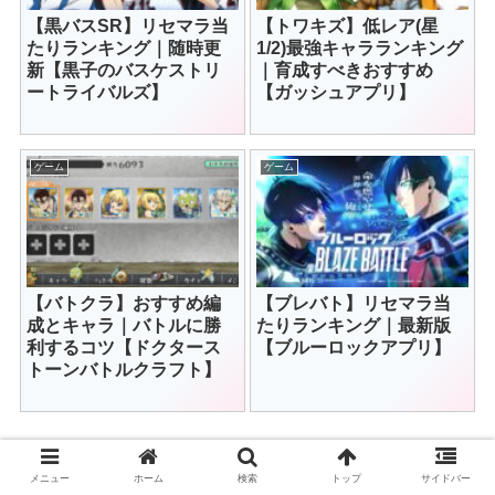
【黒バスSR】リセマラ当
【トワキズ】低レア(星
たりランキング｜随時更
1/2)最強キャラランキング
新【黒子のバスケストリ
｜育成すべきおすすめ
ートライバルズ】
【ガッシュアプリ】
ゲーム
ゲーム
【バトクラ】おすすめ編
【ブレバト】リセマラ当
成とキャラ｜バトルに勝
たりランキング｜最新版
利するコツ【ドクタース
【ブルーロックアプリ】
トーンバトルクラフト】
関連記事はこちら
メニュー
ホーム
検索
トップ
サイドバー