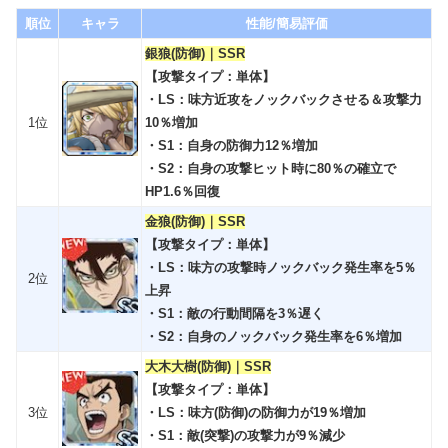
順位
キャラ
性能/簡易評価
銀狼(防御)｜SSR
【攻撃タイプ：単体】
・LS：味方近攻をノックバックさせる＆攻撃力
1位
10％増加
・S1：自身の防御力12％増加
・S2：自身の攻撃ヒット時に80％の確立で
HP1.6％回復
金狼(防御)｜SSR
【攻撃タイプ：単体】
・LS：味方の攻撃時ノックバック発生率を5％
2位
上昇
・S1：敵の行動間隔を3％遅く
・S2：自身のノックバック発生率を6％増加
大木大樹(防御)｜SSR
【攻撃タイプ：単体】
3位
・LS：味方(防御)の防御力が19％増加
・S1：敵(突撃)の攻撃力が9％減少