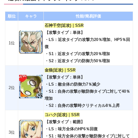
順位
キャラ
性能/簡易評価
石神千空(近攻)｜SSR
【攻撃タイプ：単体】
・LS：近攻タイプの攻撃力20％増加、HP5％回
1位
復
・S1：近攻タイプの攻撃力20％増加
・S2：近攻タイプの防御力50％増加
金狼(近攻)｜SSR
【攻撃タイプ：単体】
・LS：敵全体の防御力7％減少
2位
・S1：自身の攻撃が敵防御タイプに対して40％
増加
・S2：自身の攻撃時クリティカル8％上昇
コハク(近攻)｜SSR
【攻撃タイプ：範囲】
・LS：味方全体のHP6％回復
3位
・S1：味方全体の攻撃が敵防御タイプに対して