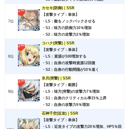
カセキ(防御)｜SSR
【攻撃タイプ：単体】
7位
・LS：敵をノックバックさせる
・S1：味方の防御力10％増加
・S2：味方の攻撃力2％増加
コハク(突撃)｜SSR
【攻撃タイプ：単体】
8位
・LS：資源が100増加する
・S1：自身の攻撃時資源12回復
・S2：自身の行動間隔が10％速く
氷月(突撃)｜SSR
【攻撃タイプ：範囲】
9位
・LS：味方(突撃)の攻撃力7％増加
・S1：自身のクリティカル率15％上昇
・S2：自身の攻撃力9％増加
石神千空(近攻)｜SSR
【攻撃タイプ：単体】
・LS：近攻タイプの攻撃力20％増加、HP5％回