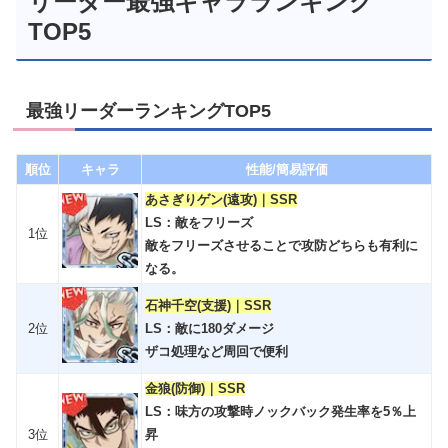
リーダー最強キャラランキング
TOP5
最強リーダーランキングTOP5
順位
キャラ
性能/簡易評価
あさぎりゲン(遠攻)｜SSR
LS：敵をフリーズ
1位
敵をフリーズさせることで攻防どちらも有利に
なる。
石神千空(支援)｜SSR
2位
LS：敵に180ダメージ
ザコ処理など周回で便利
金狼(防御)｜SSR
LS：味方の攻撃時ノックバック発生率を5％上
3位
昇