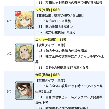
・S2：攻撃ヒット時25％の確率でHPが8％回復
ルリ(支援)｜SSR
【支援効果：味方のHP5.4％回復】
4位
・LS：味方のHP9％回復
・S1：敵の攻撃力9％減少
・S2：敵の行動間隔5％遅く
ニッキー(防御)｜SSR
【攻撃タイプ：単体】
・LS：味方全体の防御力が10％増加
5位
・S1：味方全体の攻撃時にクリティカル率5％上
昇
・S2：自身bの移動速度27％速くなる
金狼(防御)｜SSR
【攻撃タイプ：単体】
・LS：味方全体の攻撃ヒット時ノックバック発
6位
生率5％上昇
・S1：自身の攻撃ヒット時ノックバック発生率
10％上昇
・S2：敵防御タイプの防御力8％減少