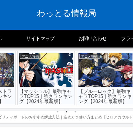
わっとる情報局
ル
サイトマップ
お問い合わせ
プラ
アニメ/漫画
アニメ/漫画
ラ
【マッシュル】最強キャ
【ブルーロック】最強キ
ン
ラTOP15｜強さランキン
ャラTOP15｜強さランキ
グ【2024年最新版】
ング【2024年最新版】
T
ビリティボードのおすすめ解放方法｜進め方＆使い方まとめ【ヒロアカウルト