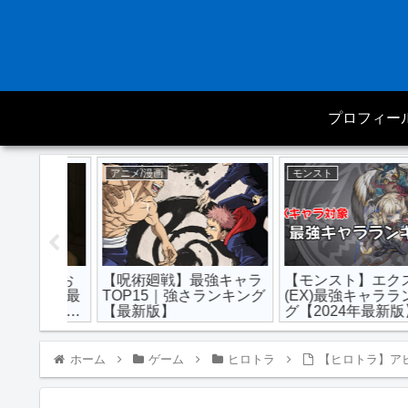
プロフィー
アニメ/漫画
モンスト
信αのお
【呪術廻戦】最強キャラ
【モンスト】エクスト
の実と最
TOP15｜強さランキング
(EX)最強キャラランキ
い？弱
【最新版】
グ【2024年最新版】
ホーム
ゲーム
ヒロトラ
【ヒロトラ】ア