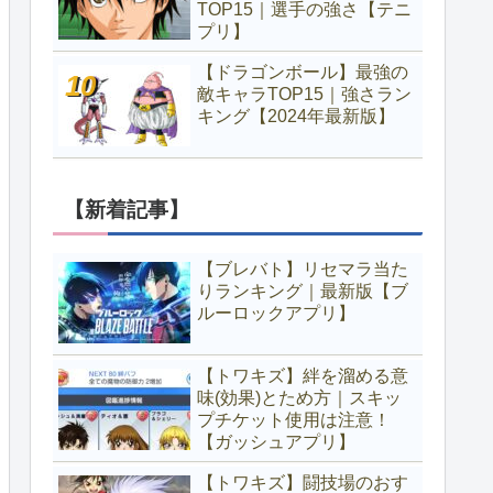
TOP15｜選手の強さ【テニ
プリ】
【ドラゴンボール】最強の
敵キャラTOP15｜強さラン
キング【2024年最新版】
【新着記事】
【ブレバト】リセマラ当た
りランキング｜最新版【ブ
ルーロックアプリ】
【トワキズ】絆を溜める意
味(効果)とため方｜スキッ
プチケット使用は注意！
【ガッシュアプリ】
【トワキズ】闘技場のおす