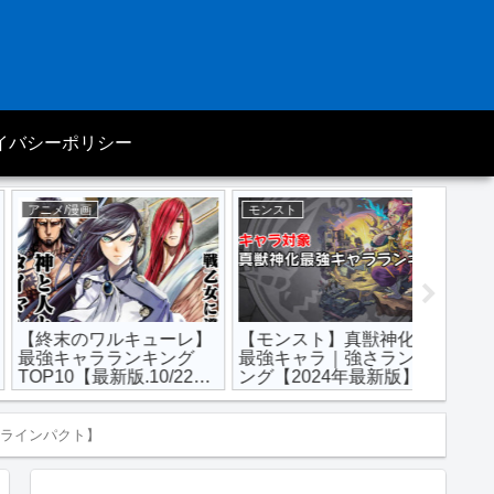
イバシーポリシー
アニメ/漫画
モンスト
モンスト
【終末のワルキューレ】
【モンスト】真獣神化の
【モン
最強キャラランキング
最強キャラ｜強さランキ
ランキ
OP10【最新版.10/22更
ング【2024年最新版】
いキャラ
新】
版】
ラインパクト】