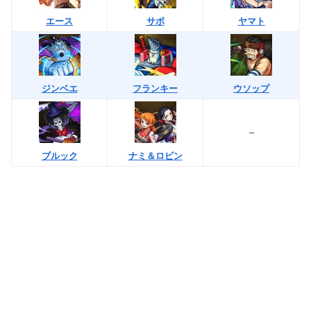
エース
サボ
ヤマト
ジンベエ
フランキー
ウソップ
–
ブルック
ナミ＆ロビン