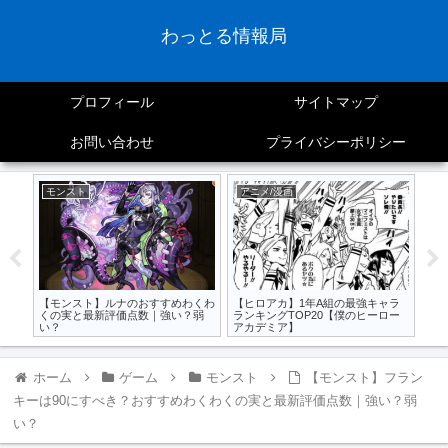
わっとる情報局
プロフィール
サイトマップ
お問い合わせ
プライバシーポリシー
モンスト
アニメ/漫画
モ
一覧
【モンスト】ルナのおすすめわくわ
【ヒロアカ】1年A組の最強キャラ
【
レ】
くの実と最新評価点数｜強い？弱
ランキングTOP20【僕のヒーロー
わ
い？
アカデミア】
い
ホーム
ゲーム
モンスト
【モンスト】フラン
キーは90にすべき？おすすめわくわくの実と最新評価点数｜強い？弱
い？