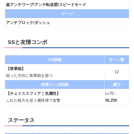
超アンチワープ/アンチ転送壁/スピードモード
ゲージ
アンチブロック/ダッシュ
SSと友情コンボ
SS詳細
ターン数
【将軍砲】
12
狙った方向に将軍砲を放つ
友情コンボ詳細
威力
【チェイススフィア｜光属性】
Lv70：
ふれた味方を追う属性弾で攻撃
92,250
ステータス