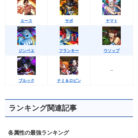
エース
サボ
ヤマト
ジンベエ
フランキー
ウソップ
–
ブルック
ナミ＆ロビン
ランキング関連記事
各属性の最強ランキング