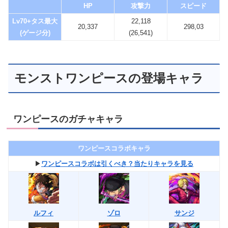
HP
攻撃力
スピード
Lv70+タス最大
22,118
20,337
298,03
(ゲージ分)
(26,541)
モンストワンピースの登場キャラ
ワンピースのガチャキャラ
ワンピースコラボキャラ
▶︎
ワンピースコラボは引くべき？当たりキャラを見る
ルフィ
ゾロ
サンジ