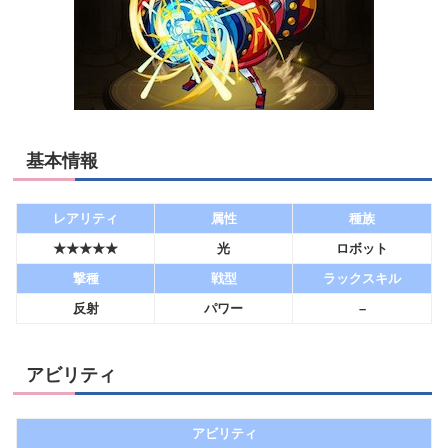
基本情報
レアリティ
属性
種族
★★★★★
光
ロボット
撃種
戦型
ラックスキル
反射
パワー
–
アビリティ
アビリティ