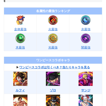
各属性の最強ランキング
全体最強
火最強
水最強
木最強
光最強
闇最強
ワンピースコラボキャラ
▶︎
ワンピースコラボは引くべき？当たりキャラを見る
ルフィ
ゾロ
サンジ