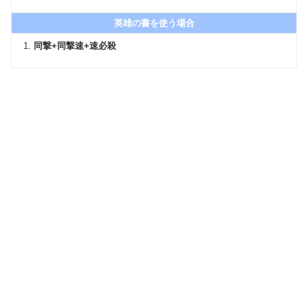
英雄の書を使う場合
同撃+同撃速+速必殺