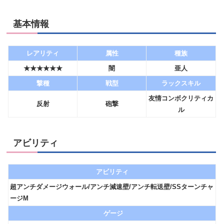
基本情報
レアリティ
属性
種族
★★★★★★
闇
亜人
撃種
戦型
ラックスキル
友情コンボクリティカ
反射
砲撃
ル
アビリティ
アビリティ
超アンチダメージウォール/アンチ減速壁/アンチ転送壁/SSターンチャ
ージM
ゲージ