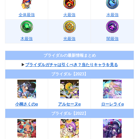
全体最強
火最強
水最強
木最強
光最強
闇最強
ブライダルの最新情報まとめ
▶︎
ブライダルガチャは引くべき？当たりキャラを見る
ブライダル【2023】
小桐さくのα
アルセーヌα
ローレライα
ブライダル【2022】