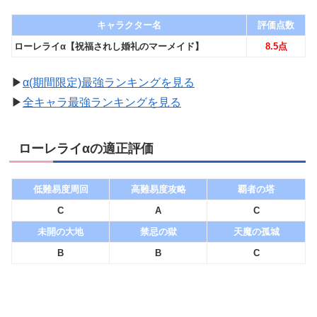
キャラクター名
評価点数
ローレライα【祝福されし婚礼のマーメイド】
8.5点
▶︎
α(期間限定)最強ランキングを見る
▶︎
全キャラ最強ランキングを見る
ローレライαの適正評価
低難易度周回
高難易度攻略
覇者の塔
C
A
C
未開の大地
禁忌の獄
天魔の孤城
B
B
C