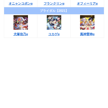
オニャンコポンα
フランクリンα
オフィーリアα
ブライダル【2021】
犬塚信乃α
コカゲα
風神雷神α