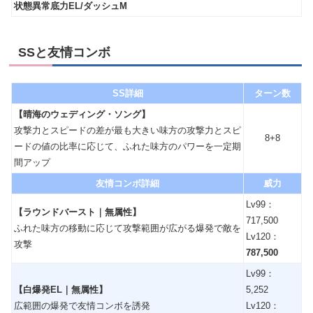
状態異常底力EL/ダッシュM
SSと友情コンボ
SS詳細
ターン数
【晴海のウェディング・ソング】
攻撃力とスピードの差が最も大きい味方の攻撃力とスピ
8+8
ードの値の比率に応じて、ふれた味方のパワーを一定期
間アップ
友情コンボ詳細
威力
Lv99：
【ラウンドバースト｜無属性】
717,500
ふれた味方の移動に応じて攻撃範囲が広がる爆発で敵を
Lv120：
攻撃
787,500
Lv99：
【白爆発EL｜無属性】
5,252
広範囲の爆発で友情コンボを誘発
Lv120：