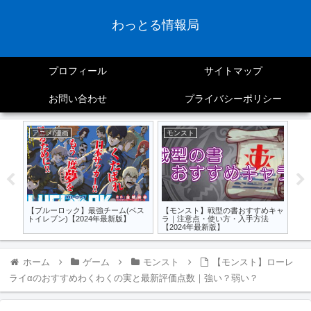
わっとる情報局
プロフィール
サイトマップ
お問い合わせ
プライバシーポリシー
アニメ/漫画
モンスト
ア
【桃
隊(
と
ーの
【ブルーロック】最強チーム(ベス
【モンスト】戦型の書おすすめキャ
価点
トイレブン)【2024年最新版】
ラ｜注意点・使い方・入手方法
【2024年最新版】
ホーム
ゲーム
モンスト
【モンスト】ローレ
ライαのおすすめわくわくの実と最新評価点数｜強い？弱い？