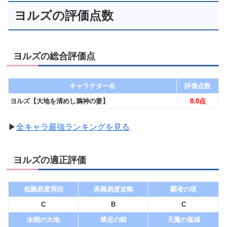
ヨルズの評価点数
ヨルズの総合評価点
キャラクター名
評価点数
ヨルズ【大地を清めし鴉神の妻】
8.0点
▶︎
全キャラ最強ランキングを見る
ヨルズの適正評価
低難易度周回
高難易度攻略
覇者の塔
C
B
C
未開の大地
禁忌の獄
天魔の孤城