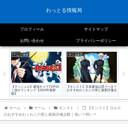
わっとる情報局
プロフィール
サイトマップ
お問い合わせ
プライバシーポリシー
アニメ/漫画
モンスト
モ
【モ
り)
限定
ャラ
【マッシュル】最強キャラTOP15
【モンスト】五条夏油は買うべき？
ィン
｜強さランキング【2024年最新
おすすめわくわくの実と最新評価点
版】
ホーム
ゲーム
モンスト
【モンスト】ヨルズ
のおすすめわくわくの実と最新評価点数｜強い？弱い？