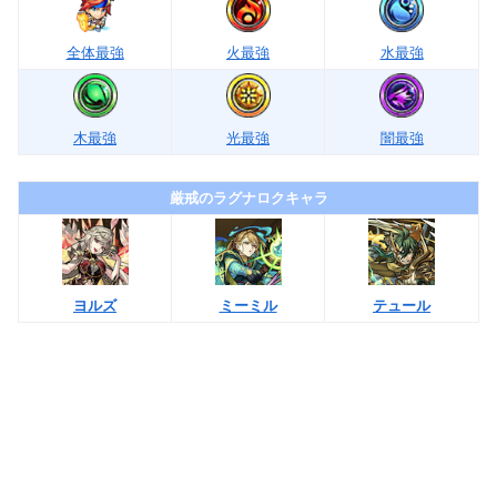
全体最強
火最強
水最強
木最強
光最強
闇最強
厳戒のラグナロクキャラ
ヨルズ
ミーミル
テュール