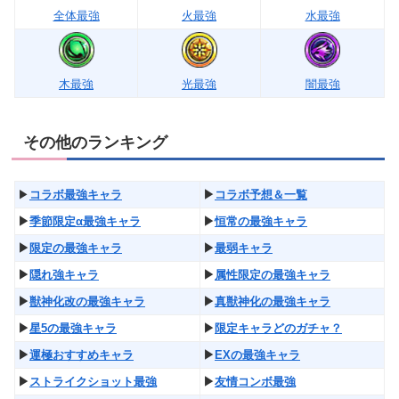
全体最強
火最強
水最強
木最強
光最強
闇最強
その他のランキング
▶︎
コラボ最強キャラ
▶︎
コラボ予想＆一覧
▶︎
季節限定α最強キャラ
▶︎
恒常の最強キャラ
▶︎
限定の最強キャラ
▶︎
最弱キャラ
▶︎
隠れ強キャラ
▶︎
属性限定の最強キャラ
▶︎
獣神化改の最強キャラ
▶︎
真獣神化の最強キャラ
▶︎
星5の最強キャラ
▶︎
限定キャラどのガチャ？
▶︎
運極おすすめキャラ
▶︎
EXの最強キャラ
▶︎
ストライクショット最強
▶︎
友情コンボ最強