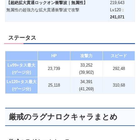
【超絶拡大貫通ロックオン衝撃波｜無属性】
219,643
無属性の超強力な拡大貫通衝撃波で攻撃
Lv120：
241,071
ステータス
HP
攻撃力
スピード
Lv99+タス最大
33,252
23,739
292,48
(ゲージ分)
(39,902)
Lv120+タス最大
34,391
25,118
310,68
(ゲージ分)
(41,269)
厳戒のラグナロクキャラまとめ