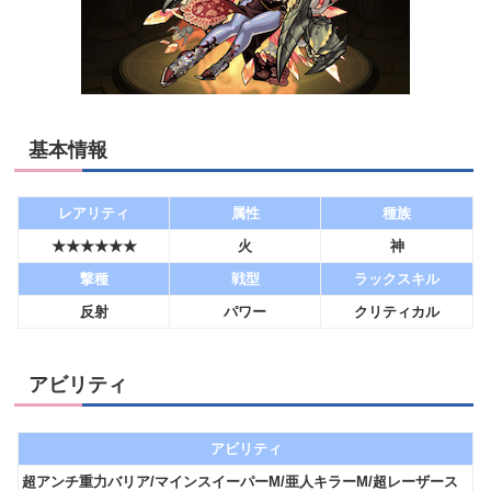
基本情報
レアリティ
属性
種族
★★★★★★
火
神
撃種
戦型
ラックスキル
反射
パワー
クリティカル
アビリティ
アビリティ
超アンチ重力バリア/マインスイーパーM/亜人キラーM/超レーザース