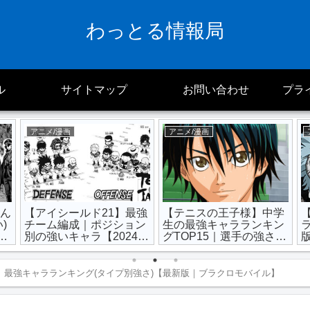
わっとる情報局
ル
サイトマップ
お問い合わせ
プラ
アニメ/漫画
アニメ/漫画
あん
【アイシールド21】最強
【テニスの王子様】中学
)
チーム編成｜ポジション
生の最強キャラランキン
能
別の強いキャラ【2024年
グTOP15｜選手の強さ
最新版】
【テニプリ】
】最強キャラランキング(タイプ別強さ)【最新版｜ブラクロモバイル】