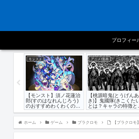
プロフィー
モンスト
アニメ/漫画
士】最強
【モンスト】須ノ花蓮治
【桃源暗鬼(とうげん
｜強さラン
郎(すのはなれんじろう)
き)】鬼國隊(きこくたい
大罪続
のおすすめわくわくの実
とは？キャラの特徴と
と最新評価点数｜強い？
力まとめ
弱い？
ホーム
ゲーム
ブラクロモ
【ブラクロモ