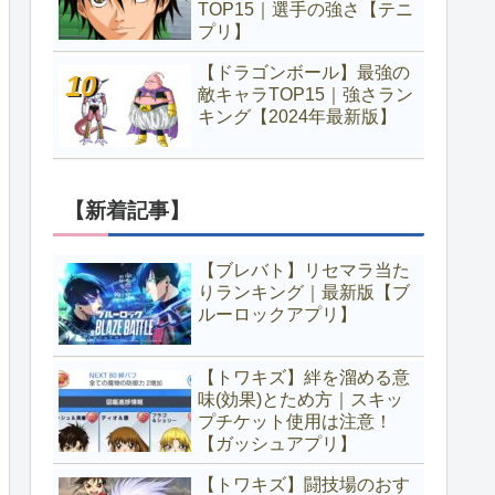
TOP15｜選手の強さ【テニ
プリ】
【ドラゴンボール】最強の
敵キャラTOP15｜強さラン
キング【2024年最新版】
【新着記事】
【ブレバト】リセマラ当た
りランキング｜最新版【ブ
ルーロックアプリ】
【トワキズ】絆を溜める意
味(効果)とため方｜スキッ
プチケット使用は注意！
【ガッシュアプリ】
【トワキズ】闘技場のおす