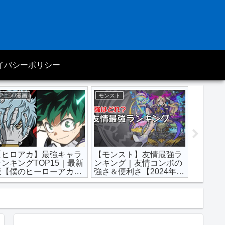
イバシーポリシー
アニメ/漫画
モンスト
アニメ/漫
【ヒロアカ】最強キャラ
【モンスト】友情最強ラ
【半妖
ランキングTOP15｜最新
ンキング｜友情コンボの
ャラ｜
版【僕のヒーローアカデ
強さ＆便利さ【2024年最
【犬夜
ミア】
新版】