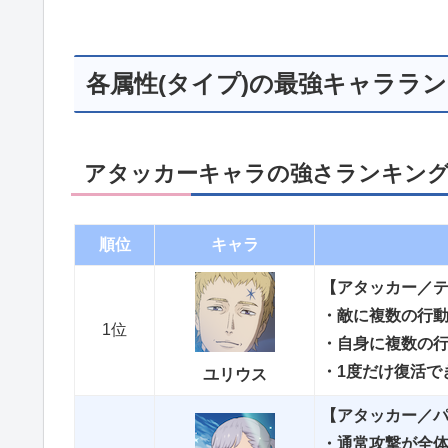
各属性(タイプ)の最強キャララ
アタッカーキャラの強さランキングT
順位
キャラ
【アタッカー／
・敵に複数の行
1位
・自身に複数の
・1度だけ復活で
ユリウス
【アタッカー／
・通常攻撃が全