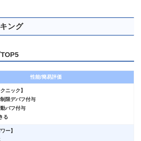
ンキング
OP5
性能/簡易評価
テクニック】
動制限デバフ付与
行動バフ付与
きる
パワー】
体