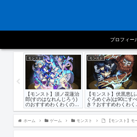
プロフィー
モンスト
モンスト
】最強キ
【モンスト】須ノ花蓮治
【モンスト】伏黒恵(
強さランキ
郎(すのはなれんじろう)
ぐろめぐみ)は90にす
最新版】
のおすすめわくわくの実
き？おすすめわくわく
と最新評価点数｜強い？
実と最新評価点数｜強
弱い？
い？弱い？
ホーム
ゲーム
モンスト
【モンスト】モ