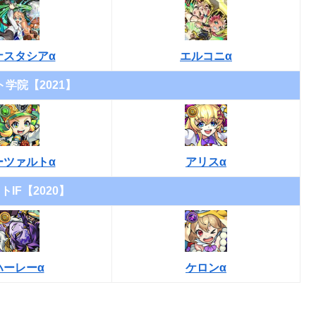
ナスタシアα
エルコニα
学院【2021】
ーツァルトα
アリスα
トIF【2020】
ハーレーα
ケロンα