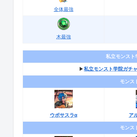
全体最強
木最強
私立モンスト
▶︎
私立モンスト学院ガチ
モンスト
ウボサスラα
ア
モンスト