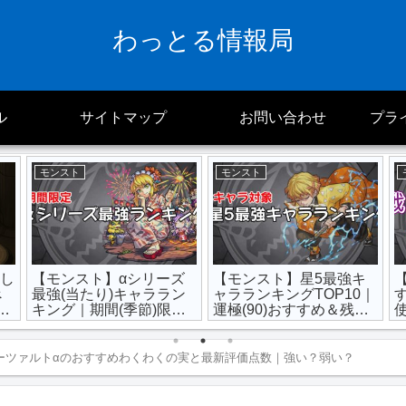
わっとる情報局
ル
サイトマップ
お問い合わせ
プラ
モンスト
モンスト
ふし
【モンスト】αシリーズ
【モンスト】星5最強キ
べ
最強(当たり)キャララン
ャラランキングTOP10｜
の
キング｜期間(季節)限定
運極(90)おすすめ＆残す
【2024年最新版】
べき【2024年最新版】
ーツァルトαのおすすめわくわくの実と最新評価点数｜強い？弱い？