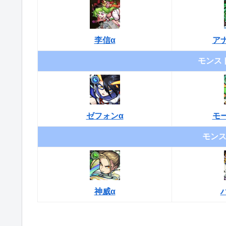
李信α
ア
モンスト
ゼフォンα
モ
モンス
神威α