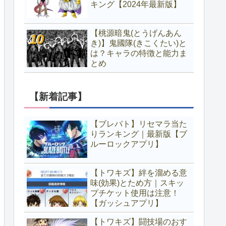
キング【2024年最新版】
【桃源暗鬼(とうげんあん
き)】鬼國隊(きこくたい)と
は？キャラの特徴と能力ま
とめ
【新着記事】
【ブレバト】リセマラ当た
りランキング｜最新版【ブ
ルーロックアプリ】
【トワキズ】絆を溜める意
味(効果)とため方｜スキッ
プチケット使用は注意！
【ガッシュアプリ】
【トワキズ】闘技場のおす