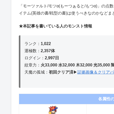
「モーツァルト/モツα(もーつぁると/もつα)」の
イテム(英雄の書/戦型の書)は使うべきなのかなどま
★本記事を書いている人のモンスト情報
ランク：
1,022
運極数：
2,357体
ログイン：
2,997日
紋章力：
火33,000 水32,000 木32,
000 光35,000 
天魔の孤城：
初回クリア済
▶︎
証拠画像＆クリアパ
各属性