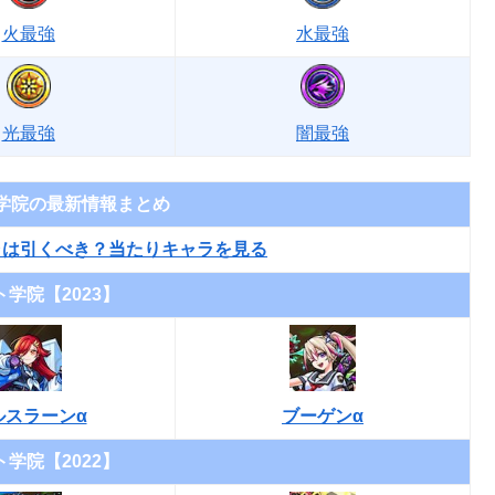
火最強
水最強
光最強
闇最強
学院の最新情報まとめ
ャは引くべき？当たりキャラを見る
学院【2023】
ルスラーンα
ブーゲンα
学院【2022】