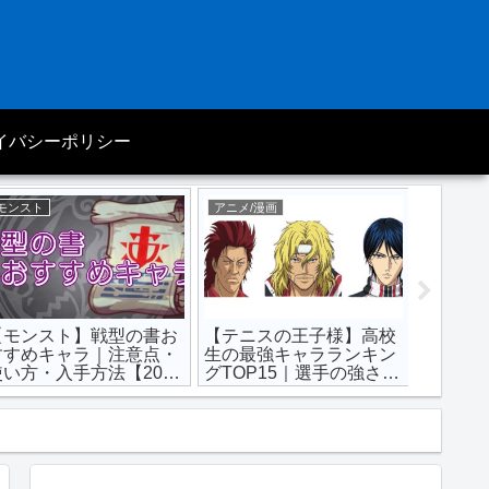
イバシーポリシー
モンスト
アニメ/漫画
モンスト
【モンスト】戦型の書お
【テニスの王子様】高校
【モン
すすめキャラ｜注意点・
生の最強キャラランキン
ランキン
使い方・入手方法【2024
グTOP15｜選手の強さ
ャ＆降臨
年最新版】
【テニプリ】
版】