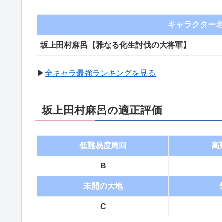
キャラクター
坂上田村麻呂【雅なる化生討伐の大将軍】
▶︎
全キャラ最強ランキングを見る
坂上田村麻呂の適正評価
低難易度周回
高
B
未開の大地
C