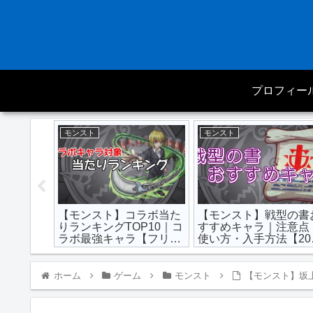
プロフィー
モンスト
モンスト
ロモンの
【モンスト】コラボ当た
【モンスト】戦型の書
くの実と
りランキングTOP10｜コ
すすめキャラ｜注意点
強い？弱
ラボ最強キャラ【フリー
使い方・入手方法【20
レンを追加】
年最新版】
ホーム
ゲーム
モンスト
【モンスト】坂