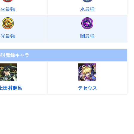
火最強
水最強
光最強
闇最強
の討魔録キャラ
上田村麻呂
テセウス