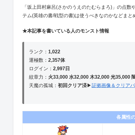
「坂上田村麻呂
(さかのうえのたむらまろ)
」の点数
テム(英雄の書/戦型の書)は使うべきなのかなどまと
★本記事を書いている人のモンスト情報
ランク：
1,022
運極数：
2,357体
ログイン：
2,997日
紋章力：
火33,000 水32,000 木32,
000 光35,000 
天魔の孤城：
初回クリア済
▶︎
証拠画像＆クリアパ
各属性