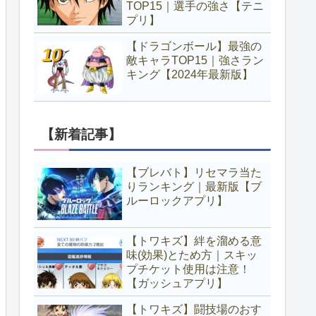
TOP15｜選手の強さ【テニ
プリ】
【ドラゴンボール】最強の
敵キャラTOP15｜強さラン
キング【2024年最新版】
【新着記事】
【ブレバト】リセマラ当た
りランキング｜最新版【ブ
ルーロックアプリ】
【トワキズ】絆を溜める意
味(効果)とため方｜スキッ
プチケット使用は注意！
【ガッシュアプリ】
【トワキズ】闘技場のおす