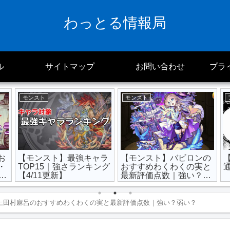
わっとる情報局
ル
サイトマップ
お問い合わせ
プラ
モンスト
モンスト
お
【モンスト】最強キャラ
【モンスト】バビロンの
・
TOP15｜強さランキング
おすすめわくわくの実と
24
【4/11更新】
最新評価点数｜強い？弱
い？
上田村麻呂のおすすめわくわくの実と最新評価点数｜強い？弱い？