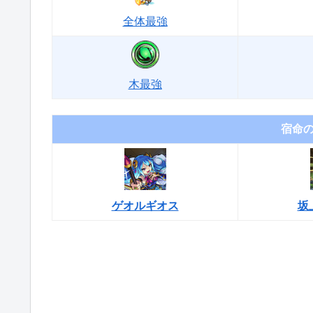
全体最強
木最強
宿命
ゲオルギオス
坂