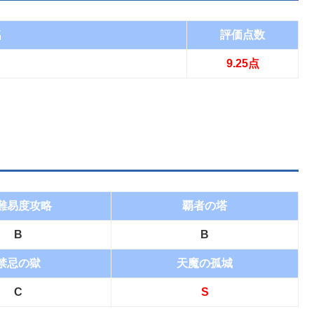
名
評価点数
9.25点
難易度攻略
覇者の塔
B
B
禁忌の獄
天魔の孤城
C
S