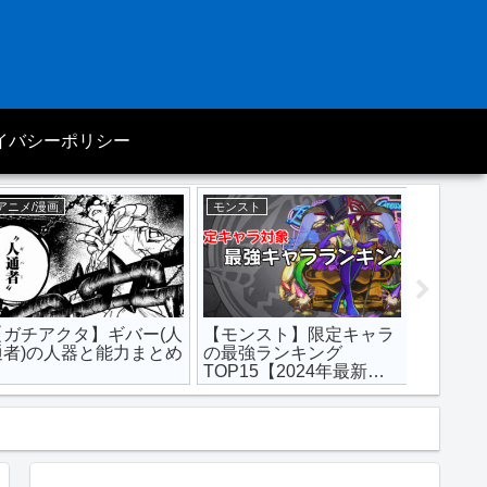
イバシーポリシー
アニメ/漫画
モンスト
アニメ/漫
【ガチアクタ】ギバー(人
【モンスト】限定キャラ
【鬼滅
通者)の人器と能力まとめ
の最強ランキング
ャラTO
TOP15【2024年最新
ング【2
版】