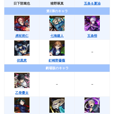
日下部篤也
猪野琢真
五条＆夏油
第1弾のキャラ
虎杖悠仁
七海建人
五条悟
–
伏黒恵
釘崎野薔薇
劇場版のキャラ
–
–
乙骨憂太