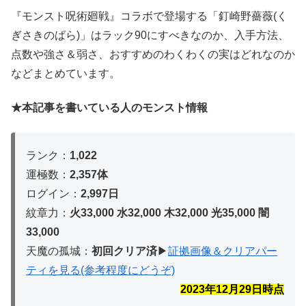
『モンスト呪術廻戦』コラボで登場する「釘崎野薔薇(く
ぎさきのばら)」はラック90にすべきなのか、入手方法、
点数や強さ＆弱さ、おすすめのわくわくの実はどれなのか
などまとめています。
★本記事を書いている人のモンスト情報
ランク：
1,022
運極数：
2,357体
ログイン：
2,997日
紋章力：
火33,000 水32,000 木32,
000 光35,000 闇
33,000
天魔の孤城：
初回クリア済
▶︎
証拠画像＆クリアパー
ティを見る(参考程度にどうぞ)
2023年12月29
日時点