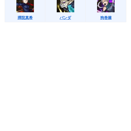
禪院真希
パンダ
狗巻棘