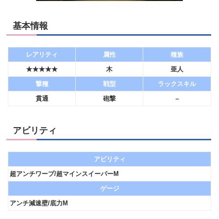
基本情報
レアリティ
属性
種族
★★★★★
木
亜人
撃種
戦型
ラックスキル
貫通
砲撃
–
アビリティ
アビリティ
超アンチワープ/超マインスイーパーM
ゲージ
アンチ減速壁/底力M