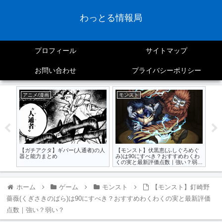
わっとる情報局
プロフィール
サイトマップ
お問い合わせ
プライバシーポリシー
アニメ/漫画
モンスト
モ
き？
【ガチアクタ】ギバー(人通者)の人
【モンスト】伏黒恵(ふしぐろめぐ
【
価点
器と能力まとめ
み)は90にすべき？おすすめわくわ
キン
くの実と最新評価点数｜強い？弱
い？
ホーム
ゲーム
モンスト
【モンスト】釘崎野
薔薇(くぎさきのばら)は90にすべき？おすすめわくわくの実と最新評価
点数｜強い？弱い？