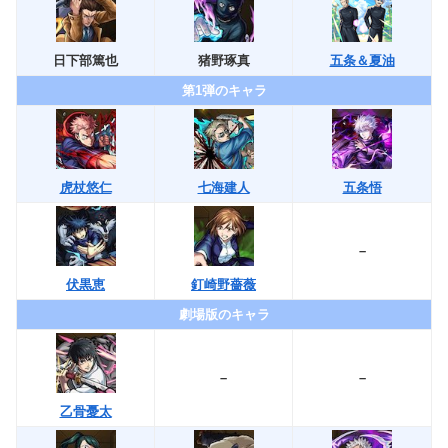
日下部篤也
猪野琢真
五条＆夏油
第1弾のキャラ
虎杖悠仁
七海建人
五条悟
–
伏黒恵
釘崎野薔薇
劇場版のキャラ
–
–
乙骨憂太