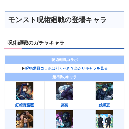
モンスト呪術廻戦の登場キャラ
呪術廻戦のガチャキャラ
呪術廻戦コラボ
▶︎
呪術廻戦コラボは引くべき？当たりキャラを見る
第2弾のキャラ
釘崎野薔薇
冥冥
伏黒恵