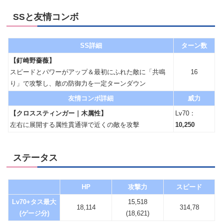
SSと友情コンボ
SS詳細
ターン数
【釘崎野薔薇】
スピードとパワーがアップ＆最初にふれた敵に「共鳴
16
り」で攻撃し、敵の防御力を一定ターンダウン
友情コンボ詳細
威力
【クロススティンガー｜木属性】
Lv70：
左右に展開する属性貫通弾で近くの敵を攻擊
10,250
ステータス
HP
攻撃力
スピード
Lv70+タス最大
15,518
18,114
314,78
(ゲージ分)
(18,621)