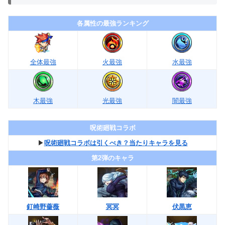
各属性の最強ランキング
全体最強
火最強
水最強
木最強
光最強
闇最強
呪術廻戦コラボ
▶︎
呪術廻戦コラボは引くべき？当たりキャラを見る
第2弾のキャラ
釘崎野薔薇
冥冥
伏黒恵