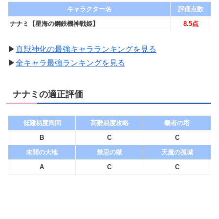
キャラクター名
評価点数
ナナミ【星海の鋼鉄機神戦姫】
8.5点
▶︎
真獣神化の最強キャラランキングを見る
▶︎
全キャラ最強ランキングを見る
ナナミの適正評価
低難易度周回
高難易度攻略
覇者の塔
B
C
C
未開の大地
禁忌の獄
天魔の孤城
A
C
C