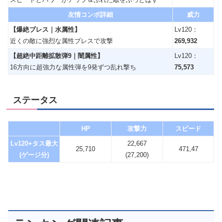
友情コンボ詳細
威力
【爆絶ブレス｜水属性】
Lv120：
近くの敵に強烈な属性ブレスで攻撃
269,932
【超絶中距離拡散弾9｜闇属性】
Lv120：
16方向に超強力な属性弾を9発ずつ乱れ撃ち
75,573
ステータス
HP
攻撃力
スピード
Lv120+タス最大
22,667
25,710
471,47
(ゲージ分)
(27,200)