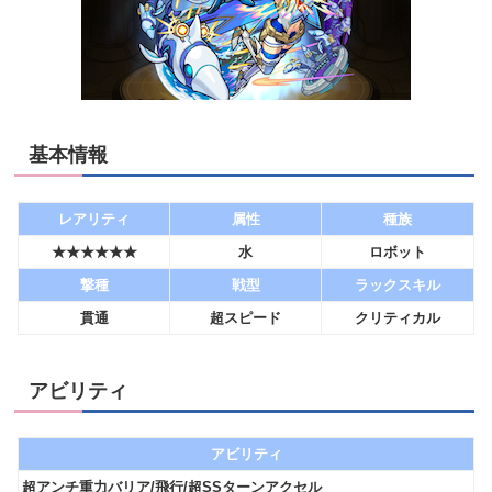
基本情報
レアリティ
属性
種族
★★★★★★
水
ロボット
撃種
戦型
ラックスキル
貫通
超スピード
クリティカル
アビリティ
アビリティ
超アンチ重力バリア/飛行/超SSターンアクセル