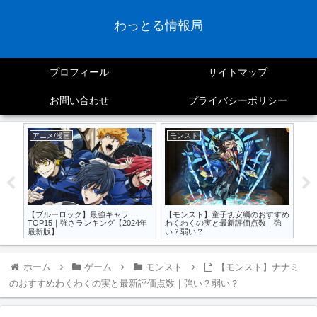
わっとる情報局
プロフィール
サイトマップ
お問い合わせ
プライバシーポリシー
アニメ/漫画
モンスト
モ
き？
【ブルーロック】最強キャラ
【モンスト】童子切安綱のおすすめ
【
価点
TOP15｜強さランキング【2024年
わくわくの実と最新評価点数｜強
｜使
最新版】
い？弱い？
新
ホーム
ゲーム
モンスト
【モンスト】ナナミ
のおすすめわくわくの実と最新評価点数｜強い？弱い？