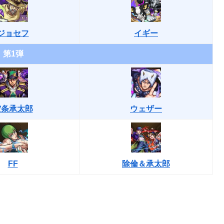
ジョセフ
イギー
第1弾
空条承太郎
ウェザー
FF
除倫＆承太郎