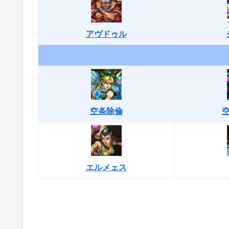
アヴドゥル
空条除倫
エルメェス