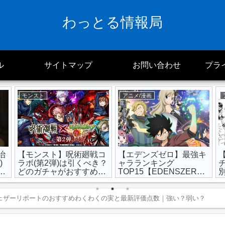
わっとる情報局
ル
サイトマップ
お問い合わせ
プラ
モンスト
アニメ/漫画
治
【モンスト】呪術廻戦コ
【エデンズゼロ】最強キ
)
ラボ(第2弾)は引くべき？
ャラランキング
実
どのガチャがおすすめ？
TOP15【EDENSZERO
？
当たりキャラ＆わくわく
】
の実
ェザーリポートのおすすめわくわくの実と最新評価点数｜強い？弱い？