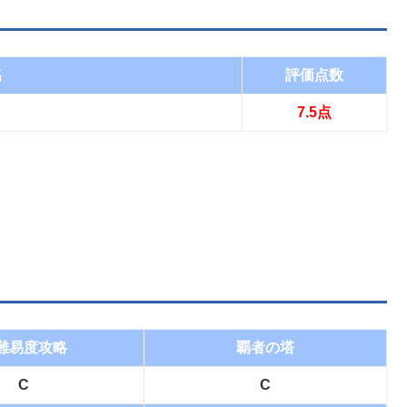
名
評価点数
7.5点
難易度攻略
覇者の塔
C
C