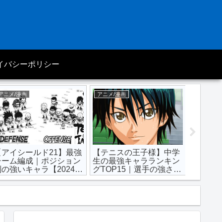
イバシーポリシー
アニメ/漫画
アニメ/漫画
アニメ/漫
【アイシールド21】最強
【テニスの王子様】中学
【鬼滅
チーム編成｜ポジション
生の最強キャラランキン
TOP1
別の強いキャラ【2024年
グTOP15｜選手の強さ
【202
最新版】
【テニプリ】