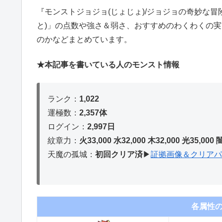
『モンストジョジョ(じょじょ)/ジョジョの奇妙な
と)」の点数や強さ＆弱さ、おすすめのわくわくの実
のかなどまとめています。
★本記事を書いている人のモンスト情報
ランク：
1,022
運極数：
2,357体
ログイン：
2,997日
紋章力：
火33,000 水32,000 木32,
000 光35,000 
天魔の孤城：
初回クリア済
▶︎
証拠画像＆クリアパ
各属性