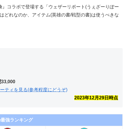
冒険』コラボで登場する「ウェザーリポート(うぇざーりぽー
はどれなのか、アイテム(英雄の書/戦型の書)は使うべきな
闇33,000
ーティを見る(参考程度にどうぞ)
2023年12月29
日時点
の最強ランキング