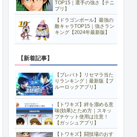
TOP15｜選手の強さ【テニ
プリ】
【ドラゴンボール】最強の
敵キャラTOP15｜強さラン
キング【2024年最新版】
【新着記事】
【ブレバト】リセマラ当た
りランキング｜最新版【ブ
ルーロックアプリ】
【トワキズ】絆を溜める意
味(効果)とため方｜スキッ
プチケット使用は注意！
【ガッシュアプリ】
【トワキズ】闘技場のおす