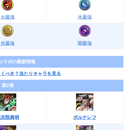
火最強
水最強
光最強
闇最強
コラボの最新情報
引くべき？当たりキャラを見る
第2弾
花京院典明
ポルナレフ