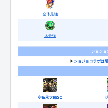
全体最強
木最強
ジョジョ
▶︎
ジョジョコラボは
空条承太郎SC