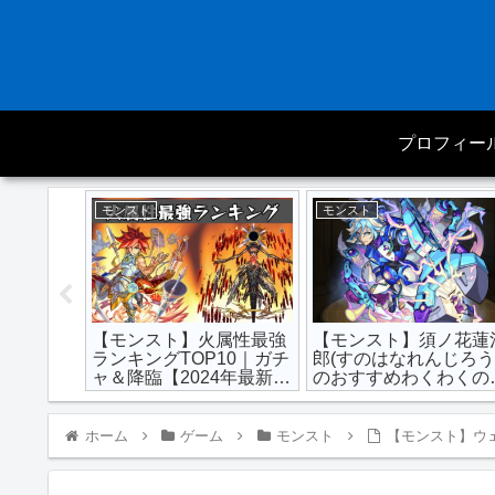
プロフィー
モンスト
モンスト
姫αのお
【モンスト】火属性最強
【モンスト】須ノ花蓮
の実と最
ランキングTOP10｜ガチ
郎(すのはなれんじろう
い？弱
ャ＆降臨【2024年最新
のおすすめわくわくの
版】
と最新評価点数｜強い
弱い？
ホーム
ゲーム
モンスト
【モンスト】ウ