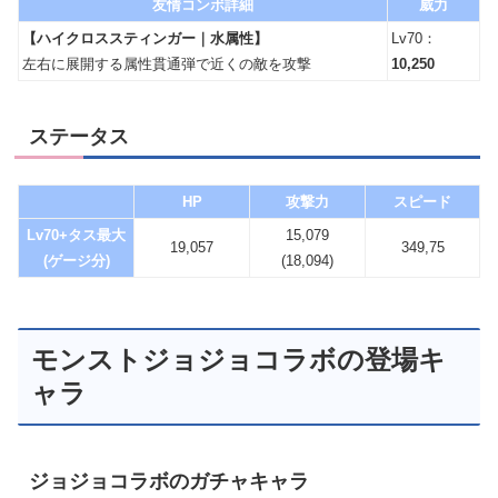
友情コンボ詳細
威力
【ハイクロススティンガー｜水属性】
Lv70：
左右に展開する属性貫通弾で近くの敵を攻撃
10,250
ステータス
HP
攻撃力
スピード
Lv70+タス最大
15,079
19,057
349,75
(ゲージ分)
(18,094)
モンストジョジョコラボの登場キ
ャラ
ジョジョコラボのガチャキャラ