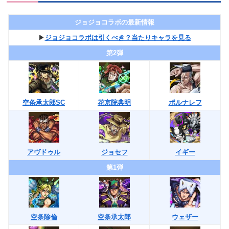
ジョジョコラボの最新情報
▶︎
ジョジョコラボは引くべき？当たりキャラを見る
第2弾
空条承太郎SC
花京院典明
ポルナレフ
アヴドゥル
ジョセフ
イギー
第1弾
空条除倫
空条承太郎
ウェザー