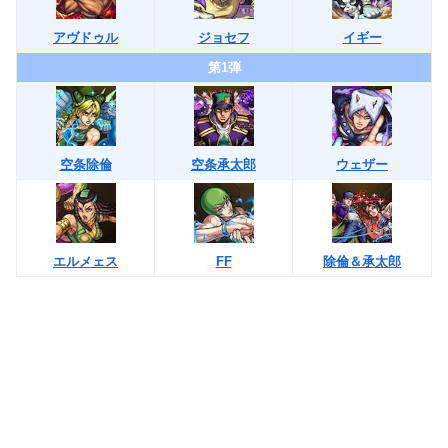
アヴドゥル
ジョセフ
イギー
第1弾
空条除倫
空条承太郎
ウェザー
エルメェス
FF
除倫＆承太郎