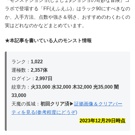
『モンストジョジョ(じょじょ)/ジョジョの奇妙な冒険』コ
ラボで登場する「FF(えふえふ)」はラック90にすべきなの
か、入手方法、点数や強さ＆弱さ、おすすめのわくわくの
実はどれなのかなどまとめています。
★本記事を書いている人のモンスト情報
ランク：
1,022
運極数：
2,357体
ログイン：
2,997日
紋章力：
火33,000 水32,000 木32,
000 光35,000 闇
33,000
天魔の孤城：
初回クリア済
▶︎
証拠画像＆クリアパー
ティを見る(参考程度にどうぞ)
2023年12月29
日時点