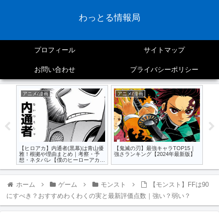
わっとる情報局
プロフィール
サイトマップ
お問い合わせ
プライバシーポリシー
アニメ/漫画
アニメ/漫画
モ
【
グT
リ
【ヒロアカ】内通者(黒幕)は青山優
【鬼滅の刃】最強キャラTOP15｜
新
雅！根拠や理由まとめ｜考察・予
強さランキング【2024年最新版】
想・ネタバレ【僕のヒーローアカデ
ミア】
ホーム
ゲーム
モンスト
【モンスト】FFは90
にすべき？おすすめわくわくの実と最新評価点数｜強い？弱い？