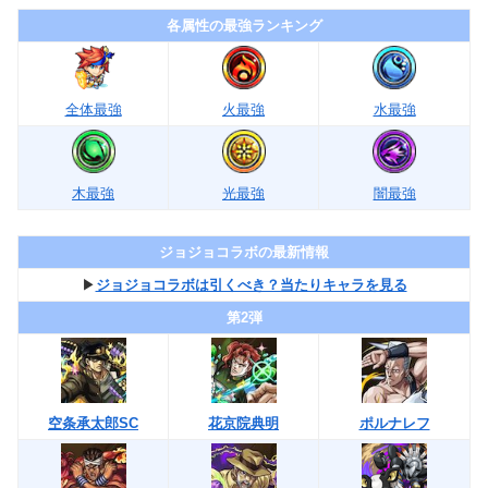
各属性の最強ランキング
全体最強
火最強
水最強
木最強
光最強
闇最強
ジョジョコラボの最新情報
▶︎
ジョジョコラボは引くべき？当たりキャラを見る
第2弾
空条承太郎SC
花京院典明
ポルナレフ