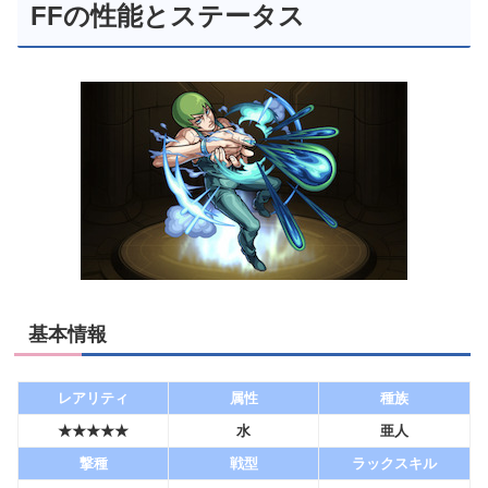
FFの性能とステータス
基本情報
レアリティ
属性
種族
★★★★★
水
亜人
撃種
戦型
ラックスキル