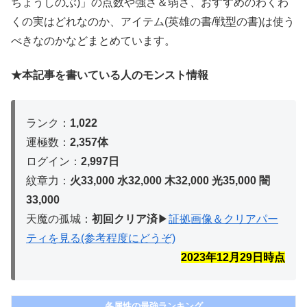
ちょうしのぶ)」の点数や強さ＆弱さ、おすすめのわくわ
くの実はどれなのか、アイテム(英雄の書/戦型の書)は使う
べきなのかなどまとめています。
★本記事を書いている人のモンスト情報
ランク：
1,022
運極数：
2,357体
ログイン：
2,997日
紋章力：
火33,000 水32,000 木32,
000 光35,000 闇
33,000
天魔の孤城：
初回クリア済
▶︎
証拠画像＆クリアパー
ティを見る(参考程度にどうぞ)
2023年12月29
日時点
各属性の最強ランキング