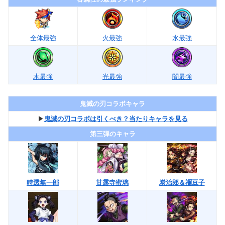
全体最強
火最強
水最強
木最強
光最強
闇最強
鬼滅の刃コラボキャラ
▶︎
鬼滅の刃コラボは引くべき？当たりキャラを見る
第三弾のキャラ
時透無一郎
甘露寺蜜璃
炭治郎＆禰豆子