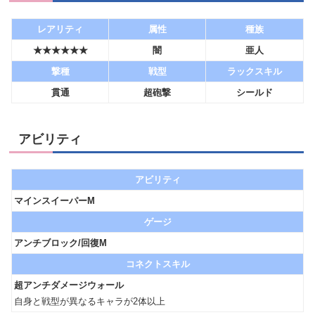
レアリティ
属性
種族
★★★★★★
闇
亜人
撃種
戦型
ラックスキル
貫通
超砲撃
シールド
アビリティ
アビリティ
マインスイーパーM
ゲージ
アンチブロック/回復M
コネクトスキル
超アンチダメージウォール
自身と戦型が異なるキャラが2体以上