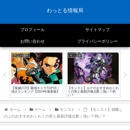
わっとる情報局
プロフィール
サイトマップ
お問い合わせ
プライバシーポリシー
アニメ/漫画
モンスト
ア
わく
【鬼滅の刃】最強キャラTOP15｜
【モンスト】ルナのおすすめわくわ
【
？弱
強さランキング【2024年最新版】
くの実と最新評価点数｜強い？弱
フ
い？
ィ
ホーム
ゲーム
モンスト
【モンスト】胡蝶し
のぶのおすすめわくわくの実と最新評価点数｜強い？弱い？