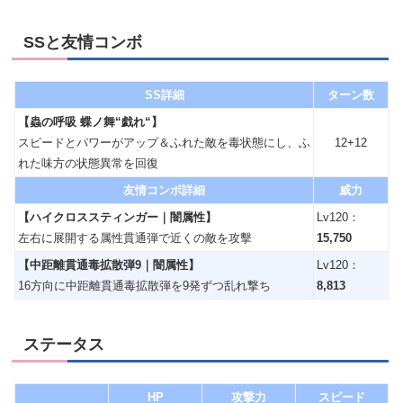
SSと友情コンボ
SS詳細
ターン数
【蟲の呼吸 蝶ノ舞“戯れ“】
スピードとパワーがアップ＆ふれた敵を毒状態にし、ふ
12+12
れた味方の状態異常を回復
友情コンボ詳細
威力
【ハイクロススティンガー｜闇属性】
Lv120：
左右に展開する属性貫通弾で近くの敵を攻擊
15,750
【中距離貫通毒拡散弾9｜闇属性】
Lv120：
16方向に中距離貫通毒拡散弾を9発ずつ乱れ撃ち
8,813
ステータス
HP
攻撃力
スピード