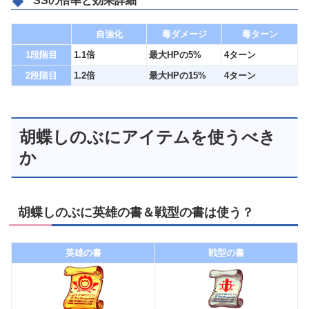
SSの倍率と効果詳細
自強化
毒ダメージ
毒ターン
1段階目
1.1倍
最大HPの5%
4ターン
2段階目
1.2倍
最大HPの15%
4ターン
胡蝶しのぶにアイテムを使うべき
か
胡蝶しのぶに英雄の書＆戦型の書は使う？
英雄の書
戦型の書