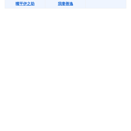
嘴平伊之助
我妻善逸