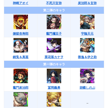
神崎アオイ
不死川玄弥
炭治郎＆玄弥
第二弾のキャラ
煉獄杏寿郎
竈門禰豆子
宇髄天元
錆兎＆真菰
栗花落カナヲ
善逸＆伊之助
第一弾のキャラ
竈門炭治郎
冨岡義勇
胡蝶しのぶ
–