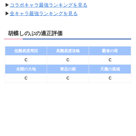
▶︎
コラボキャラ最強ランキングを見る
▶︎
全キャラ最強ランキングを見る
胡蝶しのぶの適正評価
低難易度周回
高難易度攻略
覇者の塔
C
C
C
未開の大地
禁忌の獄
天魔の孤城
C
C
C