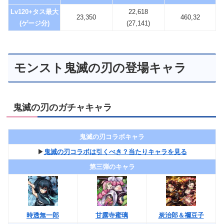
Lv120+タス最大
22,618
23,350
460,32
(ゲージ分)
(27,141)
モンスト鬼滅の刃の登場キャラ
鬼滅の刃のガチャキャラ
鬼滅の刃コラボキャラ
▶︎
鬼滅の刃コラボは引くべき？当たりキャラを見る
第三弾のキャラ
時透無一郎
甘露寺蜜璃
炭治郎＆禰豆子