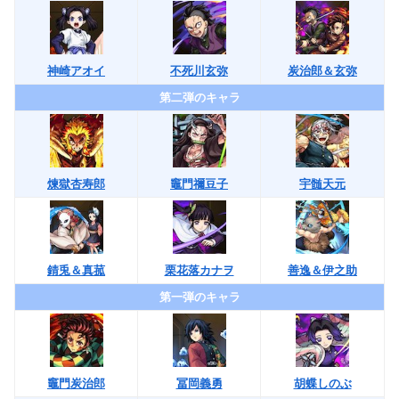
神崎アオイ
不死川玄弥
炭治郎＆玄弥
第二弾のキャラ
煉獄杏寿郎
竈門禰豆子
宇髄天元
錆兎＆真菰
栗花落カナヲ
善逸＆伊之助
第一弾のキャラ
竈門炭治郎
冨岡義勇
胡蝶しのぶ