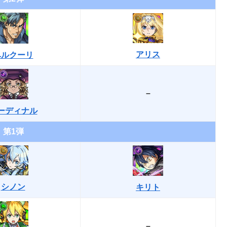
アリス
ベルクーリ
–
ーディナル
第1弾
シノン
キリト
–