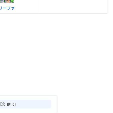
リーファ
目次