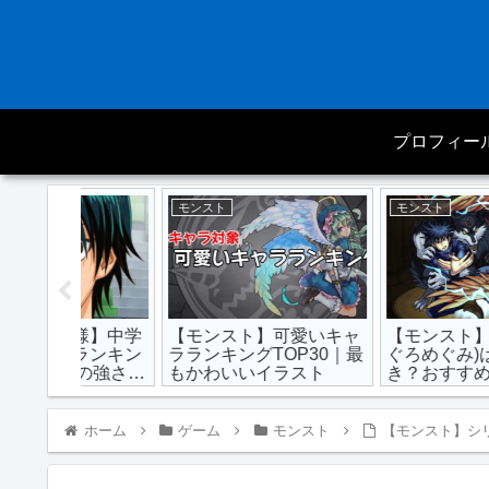
プロフィー
モンスト
モンスト
様】中学
【モンスト】可愛いキャ
【モンスト】伏黒恵(
ランキン
ラランキングTOP30｜最
ぐろめぐみ)は90にす
手の強さ
もかわいいイラスト
き？おすすめわくわく
実と最新評価点数｜強
い？弱い？
ホーム
ゲーム
モンスト
【モンスト】シ