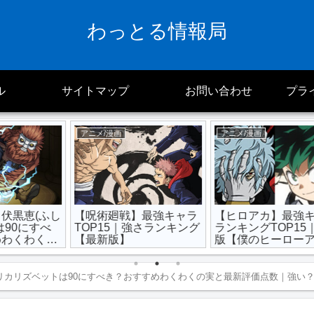
わっとる情報局
ル
サイトマップ
お問い合わせ
プラ
アニメ/漫画
アニメ/漫画
ふし
【呪術廻戦】最強キャラ
【ヒロアカ】最強キャラ
べ
TOP15｜強さランキング
ランキングTOP15｜最新
の
【最新版】
版【僕のヒーローアカデ
ミア】
リカリズベットは90にすべき？おすすめわくわくの実と最新評価点数｜強い