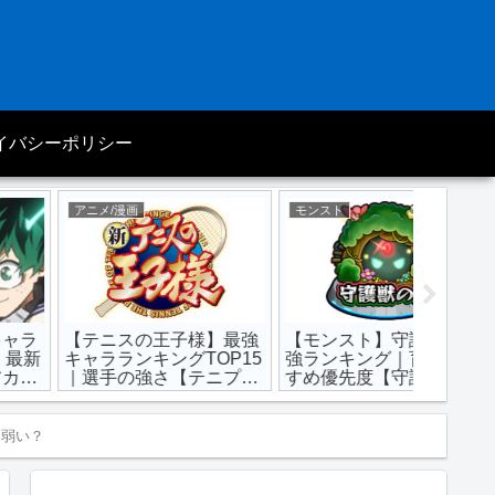
イバシーポリシー
アニメ/漫画
モンスト
アニメ/漫
【テニスの王子様】最強
【モンスト】守護獣の最
【エデ
キャラランキングTOP15
強ランキング｜育成おす
ャララ
｜選手の強さ【テニプ
すめ優先度【守護獣の森
TOP15
リ】
攻略】
】
？弱い？