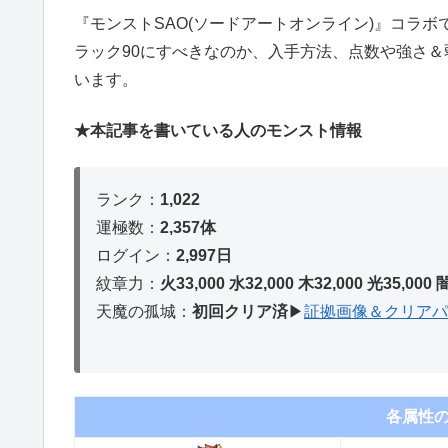
『モンストSAO(ソードアートオンライン)』コラボ
ラック90にすべきなのか、入手方法、点数や強さ
います。
★本記事を書いている人のモンスト情報
ランク：
1,022
運極数：
2,357体
ログイン：
2,997日
紋章力：
火33,000 水32,000 木32,
000 光35,000 
天魔の孤城：
初回クリア済
▶︎
証拠画像＆クリアパ
各属性