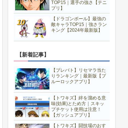
TOP15｜選手の強さ【テニ
プリ】
【ドラゴンボール】最強の
敵キャラTOP15｜強さラン
キング【2024年最新版】
【新着記事】
【ブレバト】リセマラ当た
りランキング｜最新版【ブ
ルーロックアプリ】
【トワキズ】絆を溜める意
味(効果)とため方｜スキッ
プチケット使用は注意！
【ガッシュアプリ】
【トワキズ】闘技場のおす