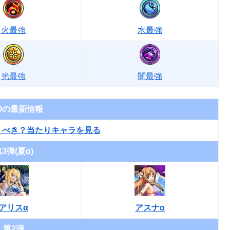
火最強
水最強
光最強
闇最強
Oの最新情報
くべき？当たりキャラを見る
3弾(夏α)
アリスα
アスナα
第2弾