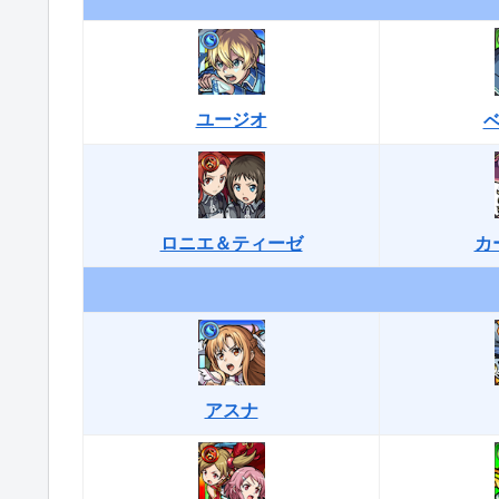
ユージオ
ロニエ＆ティーゼ
カ
アスナ