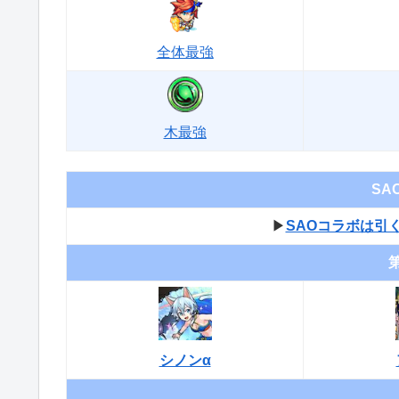
全体最強
木最強
SA
▶︎
SAOコラボは引
第
シノンα