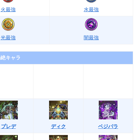
火最強
水最強
光最強
闇最強
轟絶キャラ
プレデ
ディク
ベジパラ