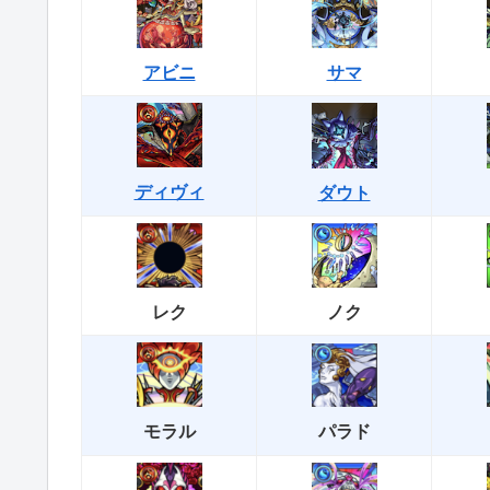
アビニ
サマ
ディヴィ
ダウト
レク
ノク
パラド
モラル