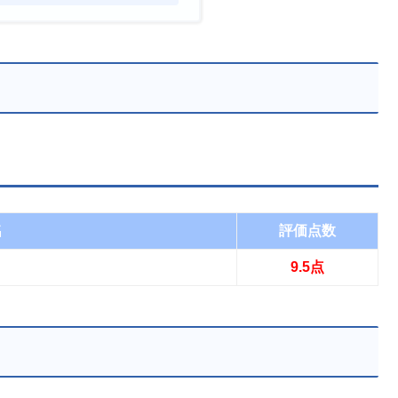
名
評価点数
9.5点