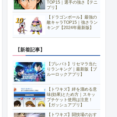
TOP15｜選手の強さ【テニ
プリ】
【ドラゴンボール】最強の
敵キャラTOP15｜強さラン
キング【2024年最新版】
【新着記事】
【ブレバト】リセマラ当た
りランキング｜最新版【ブ
ルーロックアプリ】
【トワキズ】絆を溜める意
味(効果)とため方｜スキッ
プチケット使用は注意！
【ガッシュアプリ】
【トワキズ】闘技場のおす