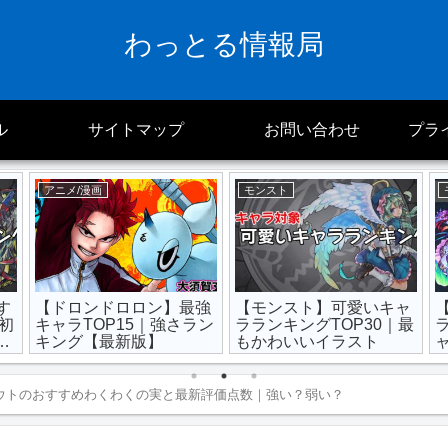
わっとる情報局
ル
サイトマップ
お問い合わせ
プラ
アニメ/漫画
モンスト
す
【ドロンドロロン】最強
【モンスト】可愛いキャ
｜初
キャラTOP15｜強さラン
ラランキングTOP30｜最
最
キング【最新版】
もかわいいイラスト
ウトのおすすめわくわくの実と最新評価点数｜強い？弱い？