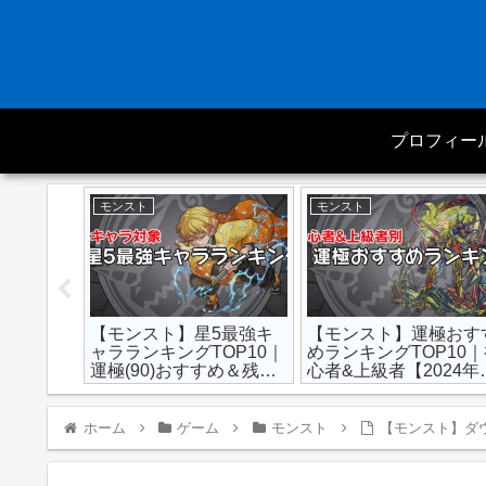
プロフィー
モンスト
モンスト
信αのお
【モンスト】星5最強キ
【モンスト】運極おす
の実と最
ャラランキングTOP10｜
めランキングTOP10
い？弱
運極(90)おすすめ＆残す
心者&上級者【2024年
べき【2024年最新版】
新版】
ホーム
ゲーム
モンスト
【モンスト】ダ