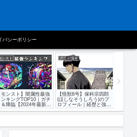
イバシーポリシー
モンスト
アニメ/漫画
モンスト
【モン
おすす
最新評
い？
【モンスト】闇属性最強
【怪獣8号】保科宗四郎
ランキングTOP10｜ガチ
(ほしなそうしろう)のプ
ャ＆降臨【2024年最新
ロフィール｜経歴と強さ
版】
＆戦闘スタイルまとめ