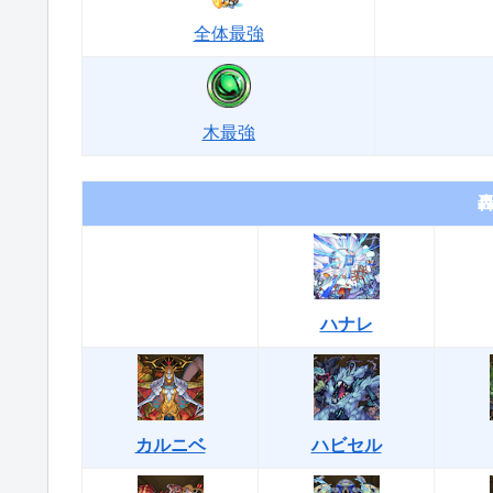
全体最強
木最強
ハナレ
カルニベ
ハビセル