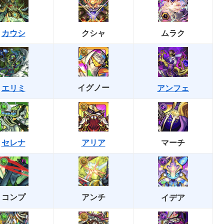
カウシ
クシャ
ムラク
イグノー
エリミ
アンフェ
セレナ
アリア
マーチ
コンプ
アンチ
イデア